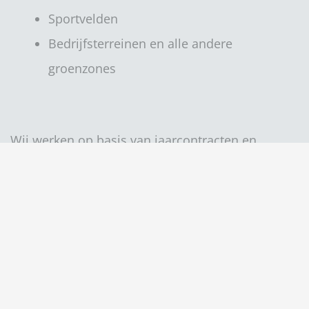
Sportvelden
Bedrijfsterreinen en alle andere
groenzones
Wij werken op basis van jaarcontracten en
brengen periodieke controlebezoeken op het
terrein zelf.